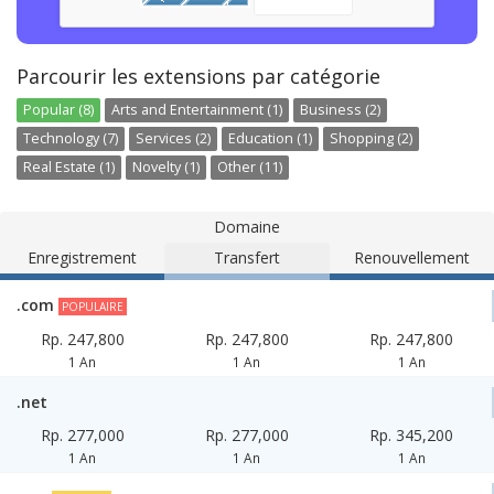
Parcourir les extensions par catégorie
Popular (8)
Arts and Entertainment (1)
Business (2)
Technology (7)
Services (2)
Education (1)
Shopping (2)
Real Estate (1)
Novelty (1)
Other (11)
Domaine
Enregistrement
Transfert
Renouvellement
.com
POPULAIRE
Rp. 247,800
Rp. 247,800
Rp. 247,800
1 An
1 An
1 An
.net
Rp. 277,000
Rp. 277,000
Rp. 345,200
1 An
1 An
1 An