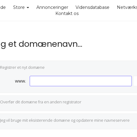
ide
Store
Annonceringer
Vidensdatabase
Netværks
Kontakt os
g et domænenavn…
Registrer et nyt domæne
www.
Overfør dit domæne fra en anden registrator
Jeg vil bruge mit eksisterende domæne og opdatere mine navneservere