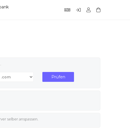
bank
.
Prüfen
ver selber anspassen.