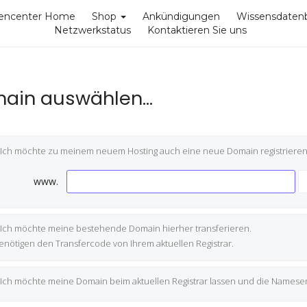
encenter Home
Shop
Ankündigungen
Wissensdaten
Netzwerkstatus
Kontaktieren Sie uns
ain auswählen...
Ich möchte zu meinem neuem Hosting auch eine neue Domain registrieren
www.
Ich möchte meine bestehende Domain hierher transferieren.
enötigen den Transfercode von Ihrem aktuellen Registrar.
Ich möchte meine Domain beim aktuellen Registrar lassen und die Nameser