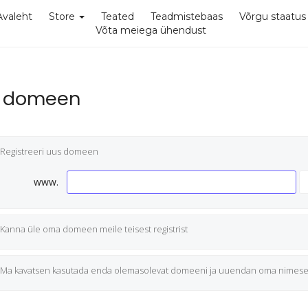
Avaleht
Store
Teated
Teadmistebaas
Võrgu staatus
Võta meiega ühendust
i domeen
Registreeri uus domeen
www.
Kanna üle oma domeen meile teisest registrist
Ma kavatsen kasutada enda olemasolevat domeeni ja uuendan oma nimese