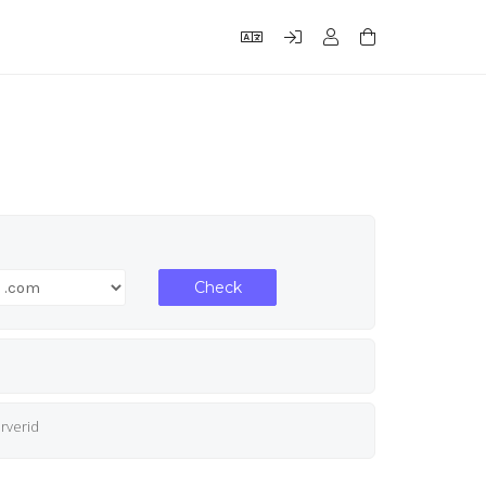
Check
rverid